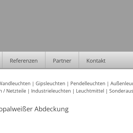
Referenzen
Partner
Kontakt
Wandleuchten
|
Gipsleuchten
|
Pendelleuchten
|
Außenleu
 / Netzteile
|
Industrieleuchten
|
Leuchtmittel
|
Sonderau
it opalweißer Abdeckung