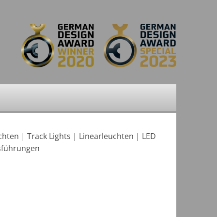
chten
|
Track Lights
|
Linearleuchten
|
LED
sführungen