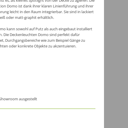
st es, als kleines Spotlight von der Decke zu agieren. Die
tion Domo ist dank ihrer klaren Linienführung und ihrer
rung leicht in den Raum integrierbar. Sie sind in lackiert
iß oder matt-graphit erhältlich.
mo kann sowohl auf Putz als auch eingebaut installiert
. Die Deckenleuchten Domo sind perfekt dafür
et, Durchgangsbereiche wie zum Beispiel Gänge zu
hten oder konkrete Objekte zu akzentuieren.
Showroom ausgestellt