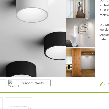
Domo i
Kollek
Ausfüh
mattwe
Die Do
werden
geeign
beleuc
Graphit / Weiss
im 