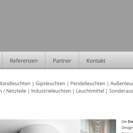
Referenzen
Partner
Kontakt
Wandleuchten
|
Gipsleuchten
|
Pendelleuchten
|
Außenleu
 / Netzteile
|
Industrieleuchten
|
Leuchtmittel
|
Sonderau
Die
De
Design