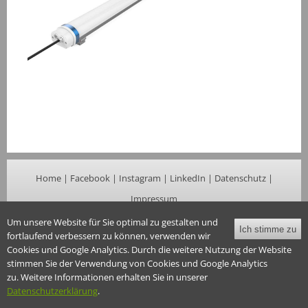
Home
|
Facebook
|
Instagram
|
LinkedIn
|
Datenschutz
|
Impressum
© 2026 Davies GmbH. All rights reserved.
Um unsere Website für Sie optimal zu gestalten und
Ich stimme zu
fortlaufend verbessern zu können, verwenden wir
Cookies und Google Analytics. Durch die weitere Nutzung der Website
stimmen Sie der Verwendung von Cookies und Google Analytics
zu. Weitere Informationen erhalten Sie in unserer
Datenschutzerklärung
.