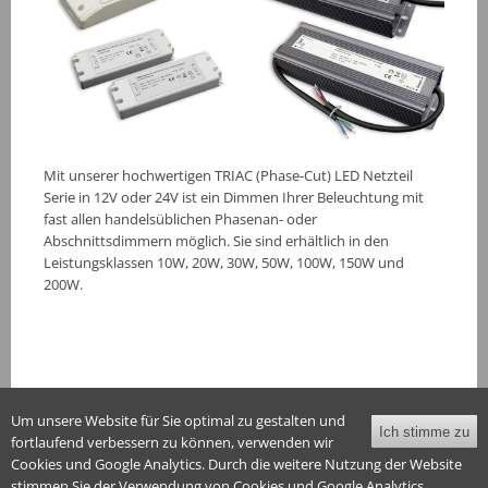
Mit unserer hochwertigen TRIAC (Phase-Cut) LED Netzteil
Serie in 12V oder 24V ist ein Dimmen Ihrer Beleuchtung mit
fast allen handelsüblichen Phasenan- oder
Abschnittsdimmern möglich. Sie sind erhältlich in den
Leistungsklassen 10W, 20W, 30W, 50W, 100W, 150W und
200W.
Um unsere Website für Sie optimal zu gestalten und
Ich stimme zu
fortlaufend verbessern zu können, verwenden wir
Home
|
Facebook
|
Instagram
|
LinkedIn
|
Datenschutz
|
Cookies und Google Analytics. Durch die weitere Nutzung der Website
Impressum
stimmen Sie der Verwendung von Cookies und Google Analytics